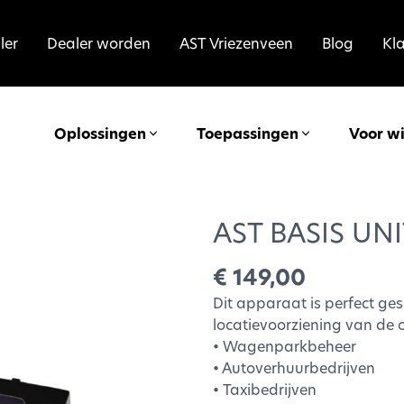
ler
Dealer worden
AST Vriezenveen
Blog
Kl
Oplossingen
Toepassingen
Voor w
AST BASIS UNI
€ 149,00
Dit apparaat is perfect ge
locatievoorziening van de o
• Wagenparkbeheer
• Autoverhuurbedrijven
• Taxibedrijven