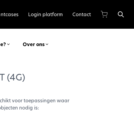
antcases
Login platform
Contact
ie?
Over ons
T (4G)
schikt voor toepassingen waar
bjecten nodig is: