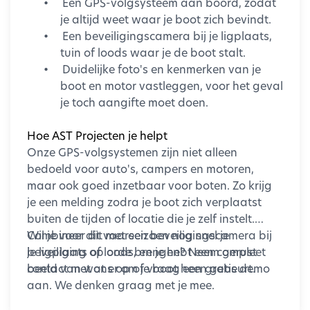
•
Een GPS-volgsysteem aan boord, zodat
budget.
je altijd weet waar je boot zich bevindt.
•
Een beveiligingscamera bij je ligplaats,
Een investering in veiligheid
tuin of loods waar je de boot stalt.
Camerabeveiliging is niet alleen bedoeld om
•
Duidelijke foto's en kenmerken van je
beelden terug te kijken. Het draagt bij aan een
boot en motor vastleggen, voor het geval
veilig gevoel voor spelers, vrijwilligers en
je toch aangifte moet doen.
bezoekers en helpt verenigingen om hun
sportpark beter te beschermen.
Hoe AST Projecten je helpt
Onze GPS-volgsystemen zijn niet alleen
Benieuwd welke oplossing het beste past bij
bedoeld voor auto's, campers en motoren,
jouw sportvereniging?
maar ook goed inzetbaar voor boten. Zo krijg
je een melding zodra je boot zich verplaatst
buiten de tijden of locatie die je zelf instelt.
Combineer dit met een beveiligingscamera bij
Wil je voor dit vaarseizoen nog snel je
je ligplaats of loods, en je hebt een compleet
beveiliging op orde brengen? Neem gerust
beeld van wat er om je boot heen gebeurt.
contact met ons op of vraag een gratis demo
aan. We denken graag met je mee.