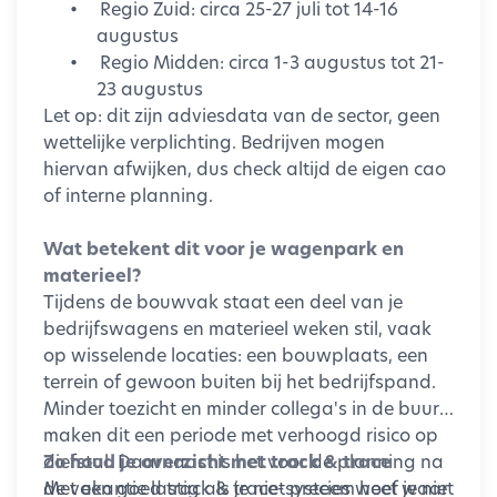
•
Regio Zuid: circa 25-27 juli tot 14-16
augustus
•
Regio Midden: circa 1-3 augustus tot 21-
23 augustus
Let op: dit zijn adviesdata van de sector, geen
wettelijke verplichting. Bedrijven mogen
hiervan afwijken, dus check altijd de eigen cao
of interne planning.
Wat betekent dit voor je wagenpark en
materieel?
Tijdens de bouwvak staat een deel van je
bedrijfswagens en materieel weken stil, vaak
op wisselende locaties: een bouwplaats, een
terrein of gewoon buiten bij het bedrijfspand.
Minder toezicht en minder collega's in de buurt
maken dit een periode met verhoogd risico op
diefstal. Daarnaast is het voor de planning na
Zo houd je overzicht met track & trace
de vakantie lastig als je niet precies weet waar
Met een goed track & trace-systeem hoef je niet