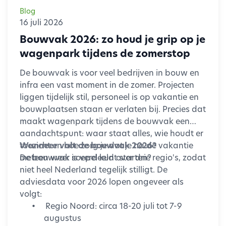
Blog
16 juli 2026
Bouwvak 2026: zo houd je grip op je
wagenpark tijdens de zomerstop
De bouwvak is voor veel bedrijven in bouw en
infra een vast moment in de zomer. Projecten
liggen tijdelijk stil, personeel is op vakantie en
bouwplaatsen staan er verlaten bij. Precies dat
maakt wagenpark tijdens de bouwvak een
aandachtspunt: waar staat alles, wie houdt er
toezicht en hoe zorg je dat je na de vakantie
Wanneer valt de bouwvak 2026?
meteen weer soepel kunt starten?
De bouwvak is verdeeld over drie regio's, zodat
niet heel Nederland tegelijk stilligt. De
adviesdata voor 2026 lopen ongeveer als
volgt:
•
Regio Noord: circa 18-20 juli tot 7-9
augustus