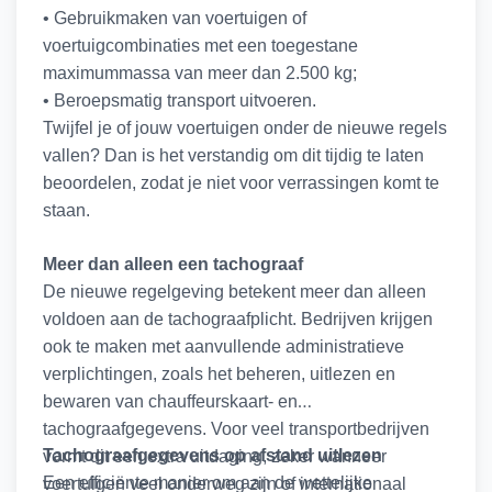
kan een aanvullende beveiligingsoplossing, zoals
• Gebruikmaken van voertuigen of
een SCM-gecertificeerde peilzender, zelfs verplicht
voertuigcombinaties met een toegestane
zijn.
maximummassa van meer dan 2.500 kg;
Controleer daarom altijd de polisvoorwaarden of
• Beroepsmatig transport uitvoeren.
laat je hierover adviseren voordat je een keuze
Twijfel je of jouw voertuigen onder de nieuwe regels
maakt.
vallen? Dan is het verstandig om dit tijdig te laten
beoordelen, zodat je niet voor verrassingen komt te
Extra zekerheid voor jouw e-bike
staan.
Een goed slot blijft de basis van iedere beveiliging.
Wil je de kans vergroten dat je jouw e-bike na
Meer dan alleen een tachograaf
diefstal terugziet, dan biedt een GPS-oplossing
De nieuwe regelgeving betekent meer dan alleen
extra zekerheid. Of je nu kiest voor een GPS-tracker
voldoen aan de tachograafplicht. Bedrijven krijgen
of een GPS-tracker in combinatie met een SCM-
ook te maken met aanvullende administratieve
gecertificeerde peilzender, je beschikt altijd over
verplichtingen, zoals het beheren, uitlezen en
een oplossing die past bij jouw wensen.
bewaren van chauffeurskaart- en
tachograafgegevens.
Voor veel transportbedrijven
Ben je benieuwd welke oplossing het beste aansluit
Tachograafgegevens op afstand uitlezen
vormt dit een extra uitdaging, zeker wanneer
bij jouw situatie? Wij adviseren je graag.
Een efficiënte manier om aan de wettelijke
voertuigen veel onderweg zijn of internationaal