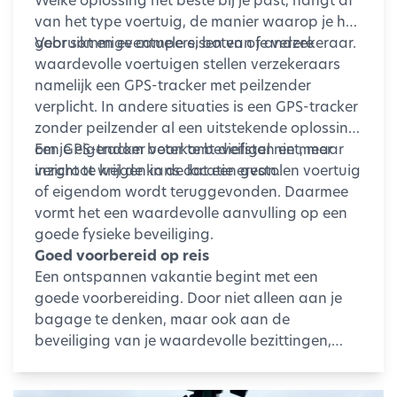
van het type voertuig, de manier waarop je het
gebruikt en eventuele eisen van je verzekeraar.
Voor sommige campers, boten of andere
waardevolle voertuigen stellen verzekeraars
namelijk een GPS-tracker met peilzender
verplicht. In andere situaties is een GPS-tracker
zonder peilzender al een uitstekende oplossing
om je eigendom beter te beveiligen en meer
Een GPS-tracker voorkomt diefstal niet, maar
inzicht te krijgen in de locatie ervan.
vergroot wel de kans dat een gestolen voertuig
of eigendom wordt teruggevonden. Daarmee
vormt het een waardevolle aanvulling op een
goede fysieke beveiliging.
Goed voorbereid op reis
Een ontspannen vakantie begint met een
goede voorbereiding. Door niet alleen aan je
bagage te denken, maar ook aan de
beveiliging van je waardevolle bezittingen,
verklein je de kans op vervelende verrassingen.