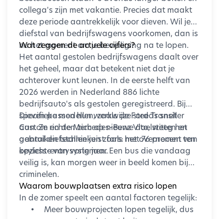
collega's zijn met vakantie. Precies dat maakt
deze periode aantrekkelijk voor dieven. Wil je
diefstal van bedrijfswagens voorkomen, dan is
nu het moment om je beveiliging na te lopen.
Wat zeggen de actuele cijfers?
Het aantal gestolen bedrijfswagens daalt over
het geheel, maar dat betekent niet dat je
achterover kunt leunen. In de eerste helft van
2026 werden in Nederland 886 lichte
bedrijfsauto's als gestolen geregistreerd. Bij
specifieke modellen, zoals de Ford Transit
Dieven passen hun werkwijze steeds sneller
Custom en de Mercedes-Benz Vito, steeg het
aan. Ze richten zich op nieuwe doelwitten en
aantal diefstallen juist fors: met 76 procent ten
gebruiken technieken zoals het overnemen van
opzichte van vorig jaar.
keyless-entrysystemen. Een bus die vandaag
veilig is, kan morgen weer in beeld komen bij
criminelen.
Waarom bouwplaatsen extra risico lopen
In de zomer speelt een aantal factoren tegelijk:
•
Meer bouwprojecten lopen tegelijk, dus