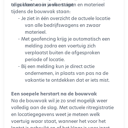
alles staat en in welke staat.
te gokken waar je voertuigen en materieel
tijdens de bouwvak staan:
-
Je ziet in één overzicht de actuele locatie
van alle bedrijfswagens en zwaar
materieel.
- Met geofencing krijg je automatisch een
melding zodra een voertuig zich
verplaatst buiten de afgesproken
periode of locatie.
- Bij een melding kun je direct actie
ondernemen, in plaats van pas na de
vakantie te ontdekken dat er iets mist.
Een soepele herstart na de bouwvak
Na de bouwvak wil je zo snel mogelijk weer
volledig aan de slag. Met actuele ritregistratie
en locatiegegevens weet je meteen welk
voertuig waar staat, wanneer het voor het
laatst is gebruikt en of het klaar is voor inzet.