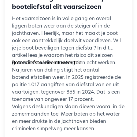
Voor veel verenigingen is dat een belangrijke
bootdiefstal dit vaarseizoen
reden om te investeren in camerabeveiliging.
Het vaarseizoen is in volle gang en overal
Meer overzicht op en rondom het sportpark
liggen boten weer aan de steiger of in de
Een camerasysteem geeft bestuurders en
jachthaven. Heerlijk, maar het maakt je boot
beheerders meer inzicht in wat er op het
ook een aantrekkelijk doelwit voor dieven. Wil
sportpark gebeurt. Denk bijvoorbeeld aan de
je je boot beveiligen tegen diefstal? In dit
entree, de parkeerplaats, de fietsenstalling, de
artikel lees je waarom het risico dit seizoen
kantine of de kleedkamers (uiteraard alleen de
groter is en welke maatregelen echt werken.
Botendiefstal neemt weer toe
algemene ruimtes en nooit de kleedruimtes
Na jaren van daling stijgt het aantal
zelf).
botendiefstallen weer. In 2025 registreerde de
Wanneer zich een incident voordoet, kunnen de
politie 1.017 aangiften van diefstal van en uit
beelden worden teruggekeken om
vaartuigen, tegenover 865 in 2024. Dat is een
duidelijkheid te krijgen over de situatie.
toename van ongeveer 17 procent.
Volgens deskundigen slaan dieven vooral in de
Ook buiten openingstijden een gerust gevoel
zomermaanden toe. Meer boten op het water
Veel sportparken zijn 's avonds en in het
en meer drukte in de jachthaven bieden
weekend verlaten. Juist op die momenten
criminelen simpelweg meer kansen.
kunnen vernielingen of ongewenst bezoek