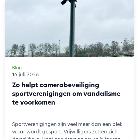
Twijfel je welke beveiligingsoplossing het beste
past bij jouw situatie? De specialisten van AST
Projecten adviseren je graag over de
mogelijkheden. Of je nu kiest voor een GPS-
tracker met of zonder peilzender, samen zorgen
we ervoor dat jij met een gerust gevoel op
vakantie kunt gaan
Blog
16 juli 2026
Zo helpt camerabeveiliging
sportverenigingen om vandalisme
te voorkomen
Sportverenigingen zijn veel meer dan een plek
waar wordt gesport. Vrijwilligers zetten zich
dagelijks in, kantines draaien op volle toeren