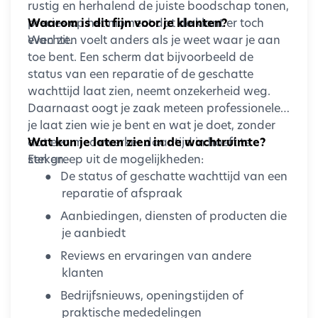
rustig en herhalend de juiste boodschap tonen,
precies op het moment dat de klant er toch
Waarom is dit fijn voor je klanten?
even zit.
Wachten voelt anders als je weet waar je aan
toe bent. Een scherm dat bijvoorbeeld de
status van een reparatie of de geschatte
wachttijd laat zien, neemt onzekerheid weg.
Daarnaast oogt je zaak meteen professioneler:
je laat zien wie je bent en wat je doet, zonder
dat een medewerker daar tijd in hoeft te
Wat kun je laten zien in de wachtruimte?
steken.
Een greep uit de mogelijkheden:
●
De status of geschatte wachttijd van een
reparatie of afspraak
●
Aanbiedingen, diensten of producten die
je aanbiedt
●
Reviews en ervaringen van andere
klanten
●
Bedrijfsnieuws, openingstijden of
praktische mededelingen