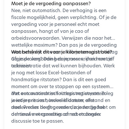
Moet je de vergoeding aanpassen?
Nee, niet automatisch. De verhoging is een
fiscale mogelijkheid, geen verplichting. Of je de
vergoeding voor je personeel echt moet
aanpassen, hangt af van je cao of
arbeidsvoorwaarden. Verwijzen die naar het
wettelijke maximum? Dan pas je de vergoeding
waarschijnlijk mee aan. Heb je een vast bedrag
Wat betekent dit voor je kilometerregistratie?
afgesproken? Dan heb je meer vrijheid om zelf
Ga je de vergoeding aanpassen, dan moet je
te kiezen.
administratie dat wel kunnen bijhouden. Werk
je nog met losse Excel-bestanden of
handmatige ritstaten? Dan is dit een goed
moment om over te stappen op een systeem
dat automatisch en foutloos registreert. Zo
Met een automatisch ritregistratiesysteem leg
weet je precies hoeveel kilometer elke
je iedere rit vast, inclusief datum, afstand en
medewerker heeft gereden, zonder gedoe
doel. Precies de gegevens die je nodig hebt om
achteraf met correcties of nabetalingen.
de nieuwe vergoeding correct en zonder
discussie toe te passen.