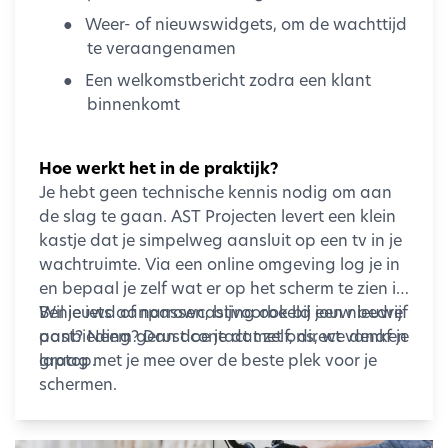
●
Weer- of nieuwswidgets, om de wachttijd
te veraangenamen
●
Een welkomstbericht zodra een klant
binnenkomt
Hoe werkt het in de praktijk?
Je hebt geen technische kennis nodig om aan
de slag te gaan. AST Projecten levert een klein
kastje dat je simpelweg aansluit op een tv in je
wachtruimte. Via een online omgeving log je in
en bepaal je zelf wat er op het scherm te zien is.
Wil je iets aanpassen, bijvoorbeeld een nieuwe
Benieuwd of narrowcasting ook bij jouw bedrijf
aanbieding? Dan doe je dat zelf, direct vanaf je
past? Neem gerust contact met ons, we denken
laptop.
graag met je mee over de beste plek voor je
schermen.