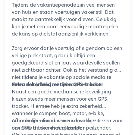
Tijdens de vakantieperiode zijn veel mensen
van huis en staan voertuigen vaker stil. Dat
maakt ze aantrekkelijk voor dieven. Gelukkig
kun je met een paar eenvoudige maatregelen
de kans op diefstal aanzienlijk verkleinen.
Zorg ervoor dat je voertuig of eigendom op een
veilige plek staat, gebruik altijd een
goedgekeurd slot en laat waardevolle spullen
niet zichtbaar achter. Ook is het verstandig om
niet tijdens je vakantie op sociale media te
delen dat je langere tijd van huis bent.
Extra zekerheid met een GPS-tracker
Naast een goede mechanische beveiliging
kiezen steeds meer mensen voor een GPS-
tracker. Hiermee heb je extra zekerheid
wanneer je camper, boot, motor, e-bike,
aanhanger of ander waardevol bezit
Afhankelijk van jouw wensen kun je kiezen voor
onverwacht wordt verplaatst.
een GPS-tracker
met
of
zonder
peilzender.
Welke oplossing het beste bij je past, hangt af