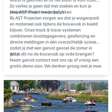
Zo verlies je geen tijd met zoeken en kun je
projecten direct weer oppakken.
Hoe AST Projecten je helpt
Bij AST Projecten zorgen we dat je wagenpark
en materieel ook tijdens de bouwvak in beeld
blijven. Onze track & trace-systemen
combineren locatiegegevens, geofencing en
directe meldingen in één overzichtelijk systeem,
zodat jij met een gerust gevoel de zomer in
gaat.
Wil je dit na de bouwvak op orde brengen?
Neem gerust contact met ons op of vraag een
gratis demo aan. We denken graag met je mee.