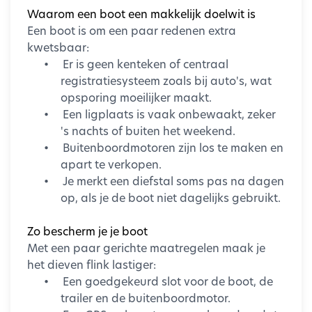
plaatsvinden.
Waarom een boot een makkelijk doelwit is
Met een goed camerasysteem blijft het terrein
Een boot is om een paar redenen extra
ook buiten openingstijden in beeld. Afhankelijk
kwetsbaar:
van de gekozen oplossing kunnen meldingen
•
Er is geen kenteken of centraal
worden ingesteld bij beweging op vooraf
registratiesysteem zoals bij auto's, wat
bepaalde tijden of locaties.
opsporing moeilijker maakt.
•
Een ligplaats is vaak onbewaakt, zeker
Iedere vereniging is anders
's nachts of buiten het weekend.
De ene vereniging heeft voldoende aan een
•
Buitenboordmotoren zijn los te maken en
paar camera's bij de entree en de kantine,
apart te verkopen.
terwijl een groter sportpark vraagt om een
•
Je merkt een diefstal soms pas na dagen
uitgebreidere oplossing. Daarom kijken wij
op, als je de boot niet dagelijks gebruikt.
altijd eerst naar de situatie op locatie. Welke
plekken verdienen extra aandacht? Waar is
Zo bescherm je je boot
overzicht gewenst? En wat wil de vereniging
Met een paar gerichte maatregelen maak je
met de camerabeelden kunnen doen?
het dieven flink lastiger:
•
Een goedgekeurd slot voor de boot, de
Op basis daarvan adviseren wij een oplossing
trailer en de buitenboordmotor.
die past bij de wensen én het beschikbare