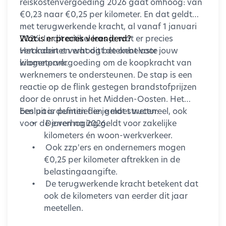
reiskostenvergoeding 2026 gaat omhoog: van
€0,23 naar €0,25 per kilometer. En dat geldt
met terugwerkende kracht, al vanaf 1 januari
2026. In dit artikel lees je wat er precies
Wat is er precies veranderd?
verandert en wat dit betekent voor jouw
Het kabinet verhoogt de onbelaste
wagenpark.
kilometervergoeding om de koopkracht van
werknemers te ondersteunen. De stap is een
reactie op de flink gestegen brandstofprijzen
door de onrust in het Midden-Oosten. Het
besluit is definitief en geldt structureel, ook
Een paar punten die je moet weten:
voor de jaren na 2026.
•
De verhoging geldt voor zakelijke
kilometers én woon-werkverkeer.
•
Ook zzp'ers en ondernemers mogen
€0,25 per kilometer aftrekken in de
belastingaangifte.
•
De terugwerkende kracht betekent dat
ook de kilometers van eerder dit jaar
meetellen.