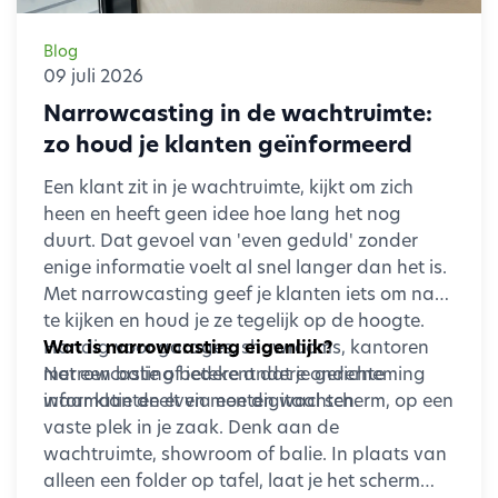
Blog
09 juli 2026
Narrowcasting in de wachtruimte:
zo houd je klanten geïnformeerd
Een klant zit in je wachtruimte, kijkt om zich
heen en heeft geen idee hoe lang het nog
duurt. Dat gevoel van 'even geduld' zonder
enige informatie voelt al snel langer dan het is.
Met narrowcasting geef je klanten iets om naar
te kijken en houd je ze tegelijk op de hoogte.
Handig voor garages, showrooms, kantoren
Wat is narrowcasting eigenlijk?
met een balie of iedere andere onderneming
Narrowcasting betekent dat je gerichte
waar klanten even moeten wachten.
informatie deelt via een digitaal scherm, op een
vaste plek in je zaak. Denk aan de
wachtruimte, showroom of balie. In plaats van
alleen een folder op tafel, laat je het scherm