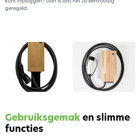
kunt inpluggen? Dan is dat net zo eenvoudig
geregeld.
Gebruiksgemak
en slimme
functies