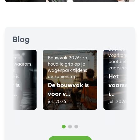
Blog
Boot beveilige
al
voorkom je
jfswagens
Bouwvak 2026: zo
bootdiefstal di
komen: waarom
houd je grip op je
vaarseizoen
mer een
wagenpark tijdens
Het
periode is
de zomerstop
omer is
De bouwvak is
vaarseizoe
 vee...
voor v...
i...
026
jul. 2026
jul. 2026