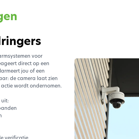
gen
ringers
larmsystemen voor
ageert direct op een
armeert jou of een
ar: de camera laat zien
ct actie wordt ondernomen.
uit:
spanden
n
 verificatie