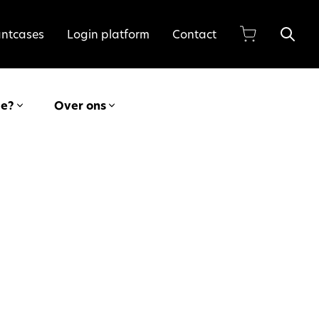
antcases
Login platform
Contact
ie?
Over ons