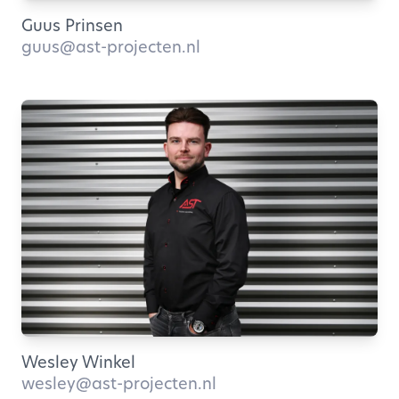
Guus Prinsen
guus@ast-projecten.nl
Wesley Winkel
wesley@ast-projecten.nl