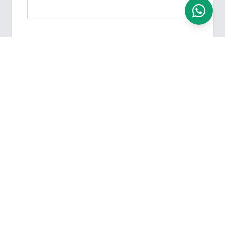
Versturen
Telefonisch bereikbaar
We zijn bereikbaar op werkdagen van 9.00 uur -
17.00 uur
0546 - 54 80 23
Meestgestelde vragen