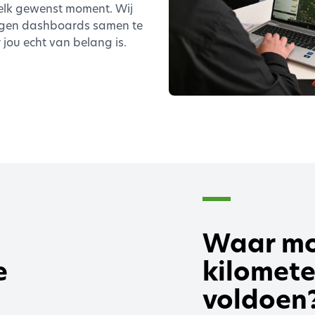
 elk gewenst moment. Wij
eigen dashboards samen te
r jou echt van belang is.
Waar mo
e
kilomete
voldoen