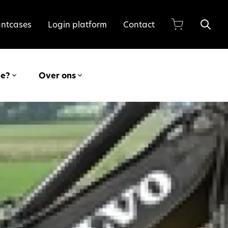
antcases
Login platform
Contact
ie?
Over ons